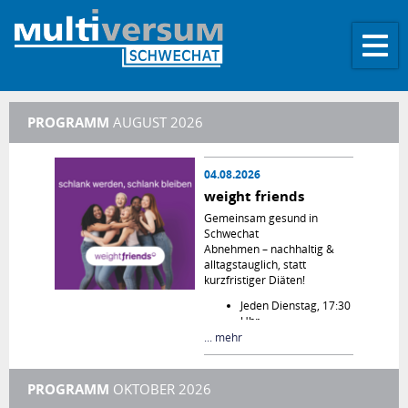
Toggle
naviga
PROGRAMM
AUGUST 2026
04.08.2026
weight friends
Gemeinsam gesund in
Schwechat
Abnehmen – nachhaltig &
alltagstauglich, statt
kurzfristiger Diäten!
Jeden Dienstag, 17:30
Uhr
Multiversum
... mehr
Schwechat
Wöchentliche Treffen
& Unterstützung
PROGRAMM
OKTOBER 2026
Motivierende Gruppe